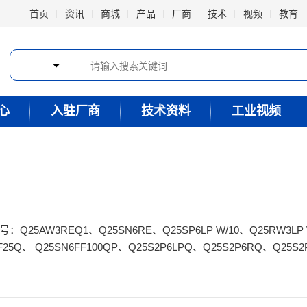
首页
资讯
商城
产品
厂商
技术
视频
教育
心
入驻厂商
技术资料
工业视频
F25Q、 Q25SN6FF100QP、Q25S2P6LPQ、Q25S2P6RQ、Q25S2
/30、 Q253E W/30、Q25RW3R、Q25AW3R、Q25RW3