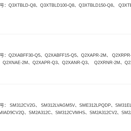
、 Q2XNAE-2M、Q2XAPR-Q3、Q2XANR-Q3、 Q2XRNR-2M、Q
、Q2XRBLPF-Q5、Q2XABLPF-Q5、 Q2XRNLPF
MIAD9CV2Q、SM2A312C、SM312CVMHS、SM2A312CV2、SM2
C、SM31R W/40、SM312CQDP、SM312LQD、SME312D