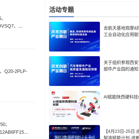
活动专题
PDVSQ7、
去航天基地观摩&
2
工业自动化应用联
关于组织参观西安
部件产业园的通知
AI赋能陕西硬科技
F50、
【4月23日-25日
12AB6FF15、
智造赋能计划·成