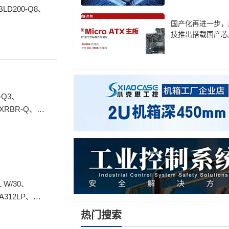
国产化再进一步，
技推出搭载国产芯
板
2XRBR-Q、
A312LP、
热门搜索