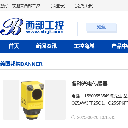
您好，欢迎来西部工控！
【
请登录
】 【
免费注册
】
频道
首页
新闻资讯
工控商城
产品中
美国邦纳BANNER
各种光电传感器
电话：15900553549陈先生 型号：Q25AW3REQ1、Q25SN6RE、Q25SP6LP W/10、Q25RW3LP W/15、
Q25AW3FF25Q1、Q25SP6F
Q25SP6R W/30、Q256E W
2025-06-20 10:15:45
美国邦纳BANNER