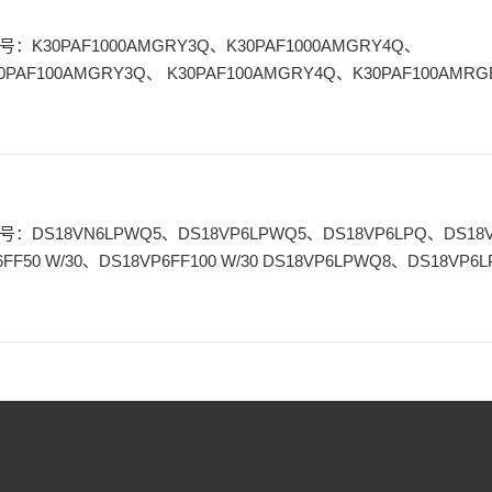
0PAF100AMGRY3Q、 K30PAF100AMGRY4Q、K30PAF100AMRG
号：DS18VN6LPWQ5、DS18VP6LPWQ5、DS18VP6LPQ、DS18
6FF50 W/30、DS18VP6FF100 W/30 DS18VP6LPWQ8、DS18VP6
PQ8、DS18VN6LP、DS18VP6LP、DS18VP6LPQ7、DS18VP6LP