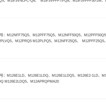
-Q5、M18-3VNLPC-Q8、 M18-3VPFF75-Q8、M18-3VPFF30-2M、M
VNRS-Q8、M18-3VPFF100-2M
PLVQ5、M12PRQ5 M12PLPQ5、M12NFF25Q5、 M12PFF25Q5
QPMA、M12NLVQPMA、M12EQPMA、M12E W/30、M12
LDQ M126E2LDQ5、M12APRQPMA20