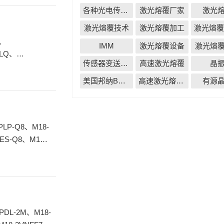
各种光电传感器
激光熔覆厂家
激光
激光熔覆技术
激光熔覆加工
IMM
激光熔覆设备
激光熔
DLQ、
传感器变送器仪表无线配套解决方案
高速激光熔覆
晶
S
美国邦纳BANNER
高速激光熔覆厂家
有源
ES-Q8、M18-