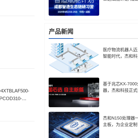
生态链研习营
产品新闻
医疗物流机器人迈
智能时代，杰和科
计算盒 LH85 成
基于兆芯KX-700
器，杰和科技正式
cro-ATX主板CB7-
PCOD310-
杰和N150处理器
主板，为企业定制
口方案