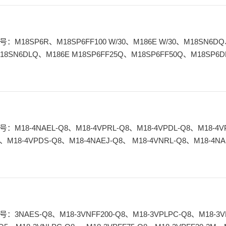
18SN6DLQ、M186E M18SP6FF25Q、M18SP6FF50Q、M18SP6
F25Q、M18SP6FF25、M18SP6FF50 W/30、M18SP6R W/30、M18
、M18-4VPDS-Q8、M18-4NAEJ-Q8、 M18-4VNRL-Q8、M18-4NA
8、M18-4VPDS-2M、M18-4VPRS-Q8、M1