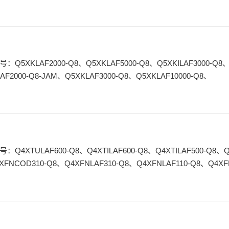
FF15、Q12AB6FF15Q、Q126EQ3、Q12VP6FF15Q5、Q
AF2000-Q8-JAM、Q5XKLAF3000-Q8、Q5XKLAF10000-Q8、
XFNCOD310-Q8、Q4XFNLAF310-Q8、Q4XFNLAF110-Q8、Q4XF
FKLAF110-Q8、 Q4XFKLAF110-Q8、 Q4XFI