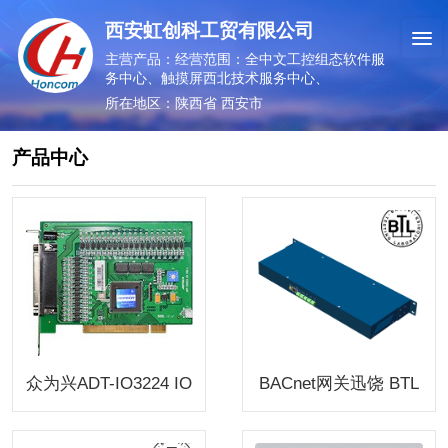
西安虹创科工贸有限公司
主营产品：经营范围：全中文工控组态软件服
务中心、触摸屏西北技术服务中心、
所在地区：陕西省 西安市
产品中心
众为兴ADT-IO3224 IO
BACnet网关迅饶 BTL
模块
认证 协议转换 BAC10
22-1U