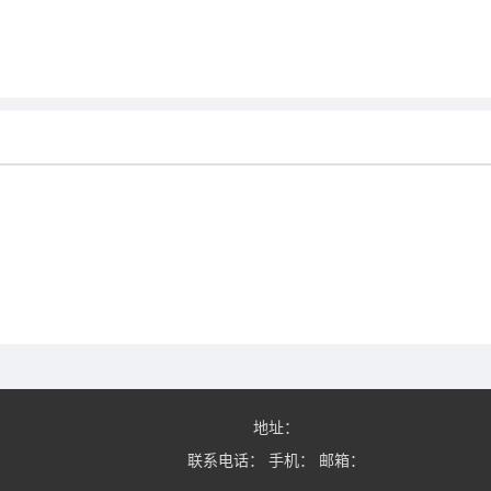
地址：
联系电话： 手机： 邮箱：