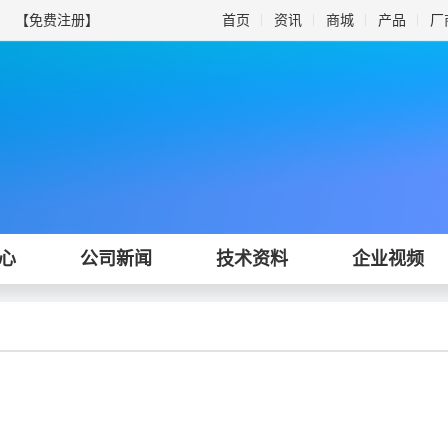
】 【
免费注册
】
首页
资讯
商城
产品
厂
心
公司新闻
技术资料
企业视频