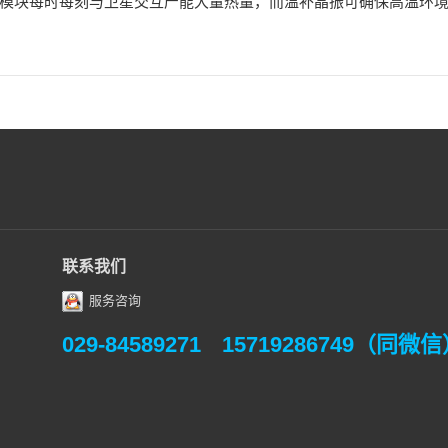
S模块每时每刻与卫星交互产能大量热量，而温补晶振可确保高温环
联系我们
服务咨询
029-84589271
15719286749（同微