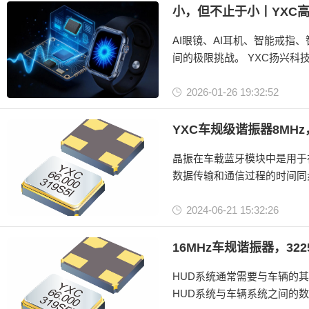
无源晶振
小，但不止于小丨YXC
晶体振荡器
AI眼镜、AI耳机、智能戒指
间的极限挑战。 YXC扬兴
设计极限。
2026-01-26 19:32:52
有源晶振
无源晶振
YXC车规级谐振器8MH
RTC实时时钟芯片
晶振在车载蓝牙模块中是用于
数据传输和通信过程的时间同
避免通信中断或不稳定，而无
据传输、节约能源和延长续航
2024-06-21 15:32:26
无源晶振
车规级谐振器
16MHz车规谐振器，322
晶体谐振器
HUD系统通常需要与车辆的
HUD系统与车辆系统之间的