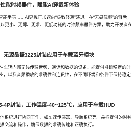
高性能时频器件，赋能AI穿戴新体验
、智能手表……AI穿戴正加速向“极致轻薄”演进。在“无感佩戴”的背后
科技以更小、更薄、更准、更低功耗的时钟频率器件方案，助力开发者
z，无源晶振3225封装应用于车载蓝牙模块
在车辆内部无线传输音频、通话和数据的设备。能提供准确稳定的时
步，以及音频播放的准确性和连贯性，在不同环境和条件下保持稳定
源晶振能够抵御外部电磁干扰对车载蓝牙模块的影响，提供清晰、稳
时间。
5-4P封装，工作温度-40~125℃，应用于车载HUD
其他系统进行协同工作，如车速传感器、导航系统等。晶振提供的时
数据交流和操作，确保数据的准确传输和正确执行。