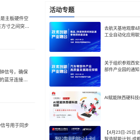
活动专题
，是主板硬件空
在方寸之间突破
去航天基地观摩&
工业自动化应用联
关于组织参观西安
部件产业园的通知
钟信号，确保
的蓝牙连接，
定的音频和数
AI赋能陕西硬科技
钟信号用于同步
【4月23日-25日
智造赋能计划·成