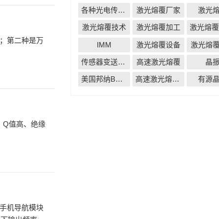
各种光电传感器
激光熔覆厂家
激光
激光熔覆技术
激光熔覆加工
；第二种是万
IMM
激光熔覆设备
激光熔
传感器变送器仪表无线配套解决方案
高速激光熔覆
晶
美国邦纳BANNER
高速激光熔覆厂家
有源
手机导航模块