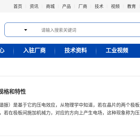
首页
资讯
商城
产品
厂商
技术
视频
教育
心
入驻厂商
技术资料
工业视频
）的规格和特性
谐振）是基于它的压电效应，从物理学中知道，若在晶片的两个极板
，若在极板间施加机械力，对应的方向上产生电场，这种现象称为压
、负载电容、串联电阻、保持电容、运动电感和电容、温度校准和驱