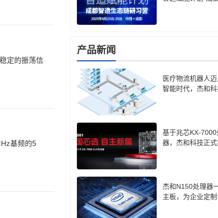
生态链研习营
产品新闻
稳定的振荡信
医疗物流机器人迈
智能时代，杰和科
计算盒 LH85 成
基于兆芯KX-700
器，杰和科技正式
Hz基频的5
cro-ATX主板CB7-
杰和N150处理器
主板，为企业定制
口方案