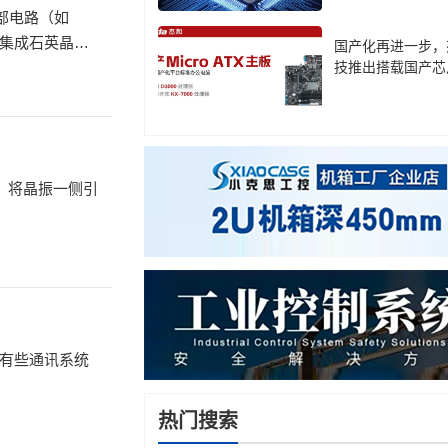
外部电路（如
国产化再进一步，
作。
技推出搭载国产芯
板
：将晶振一侧引
有些通讯系统
热门搜索