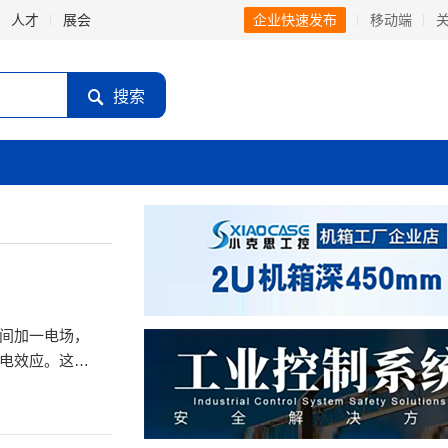
人才
展会
企业快速发布
移动端
搜索
间加一电场，
电效应。这些
动电平。