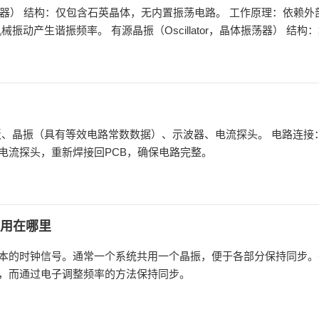
体谐振器） 结构：仅包含石英晶体，无内置振荡电路。 工作原理：依赖
illator，晶体振荡器） 结构：集成石英晶体 +
输出方波/正弦波信号。 工作原理：内置振荡器，仅需供电即可独立工
B板、晶振（具有等效电路常数数据）、示波器、电流探头。 电路连接
电流探头，重新焊接回PCB，确保电路完整。
用在哪里
本的时钟信号。通常一个系统共用一个晶振，便于各部分保持同步。
，而通过电子调整频率的方法保持同步。