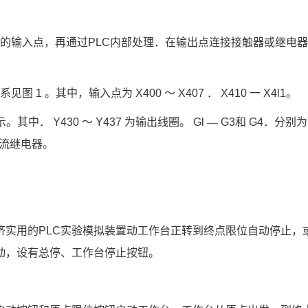
的输入点，再通过
PLC
内部处理．在输出点连接接触器或继电器
系见图
 1 
。其中，输入点为
 X400 
～
 X407 
．
 X410 
一
 X4l1
。
示。其中．
 Y430 
～
 Y437 
为输出线圈。
 Gl 
—
 G3
和
 G4
．分别为
流继电器。
济实用的
PLC
实验模拟装置动工作台正转到终点限位自动停止，
动，设有总停、工作台停止按钮。