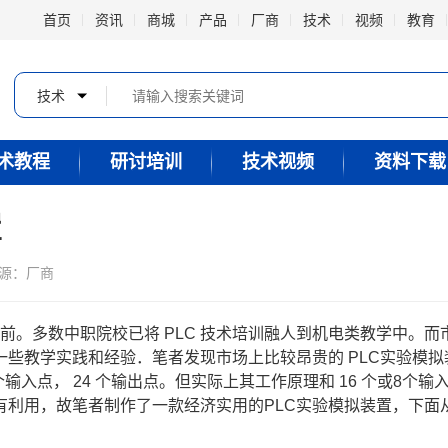
首页
资讯
商城
产品
厂商
技术
视频
教育
技术
术教程
研讨培训
技术视频
资料下载
置
源：厂商
前。多数中职院校已将
 PLC 
技术培训融人到机电类教学中。而
一些教学实践和经验．笔者发现市场上比较昂贵的
 PLC
实验模拟
个输入点，
 24 
个输出点。但实际上其工作原理和
 16 
个或
8
个输
有利用，故笔者制作了一款经济实用的
PLC
实验模拟装置，下面