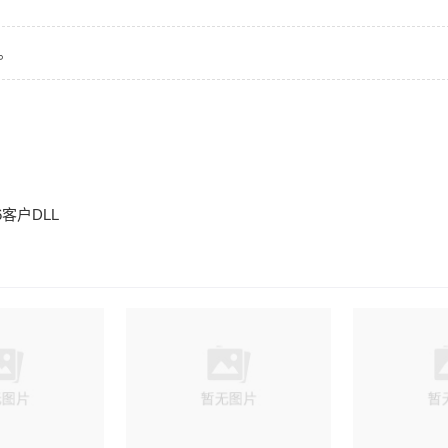
。
6客户DLL