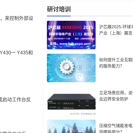
研讨培训
，来控制外部设
沪芯展2025-环
产业（上海）展览
Y430
一
 Y435
和
如何提升工业互联
的服务能力？
立足场景应用，谈
业边界安全防护
或启动工作台反
压缩空气储能发电
括哪些部分？