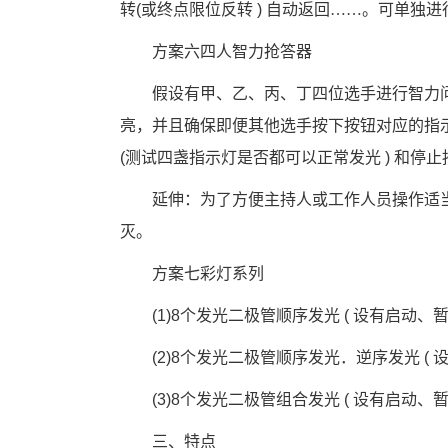
转
(
或终点限位反转
 ) 
自动返回……。可单独进
　　方案六四人智力抢答器
　　假设有甲、乙、丙、丁四位选手进行智力
亮，并且确保即便其他选手按下按钮对应的指
(
测试四盏指示灯是否都可以正常发光
 ) 
和停止
　　延伸：为了方便主持人或工作人员操作适
灭。
　　方案七彩灯系列
(1)8
个发光二极管顺序发光
 ( 
设有启动、
(2)8
个发光二极管顺序发光．逆序发光
 ( 
(3)8
个发光二极管组合发光
 ( 
设有启动、
　　三、特点