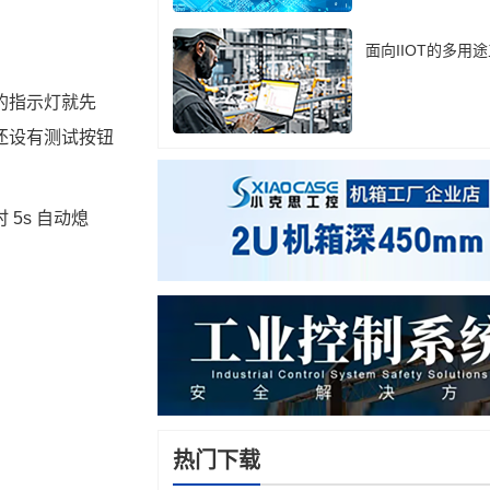
面向IIOT的多用
的指示灯就先
还设有测试按钮
时
 5s 
自动熄
热门下载