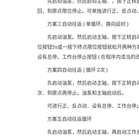
　　先启动油泵，然后启动主轴．，按下正转
回，到原点限位停止。可单独进行正、反点动
　　方案三自动往返
 ( 
单循环、换向延时
 )
　　先启动油泵。然后启动主轴，按下正转启
位按钮
5s
或一按下终点限位按钮就松开两种方
设有总停、工作台停止按钮
 ( 
在程序内适当的
　　方案四自动往返
 ( 
循环
 2
次
 )
　　先启动油泵，然后启动主轴，按下正转启
次．到原点再停止。油泵和主轴启动后。
　　可进行正、反点动．设有总停、工作台停
　　方案五自动往返循环
　　先启动油泵，然后启动主轴，再启动工作