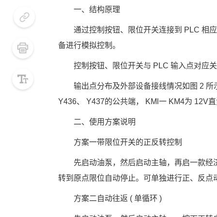
　　一、结构原理
　　通过控制按钮、限位开关连接到
 PLC 
相应
备进行模拟控制。
小号
　　控制按钮、限位开关与
 PLC 
输入点对应关
默认
　　输出点分布及外部设备接线情况如图
 2 
所
Y436
、
 Y437
的公共端，
 KMl
一
 KM4
为
 12V
直
大号
　　二、使用方案说明
　　方案一带限位开关的正反转控制
　　先启动油泵，然后启动主轴，再启一款经
转到原点限位自动停止。可单独进行正、反点
　　方案二自动往返
 ( 
单循环
 )