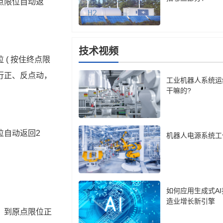
点限位自动返
技术视频
位
 ( 
按住终点限
行正、反点动，
工业机器人系统运
干嘛的?
位自动返回
2
机器人电源系统工
如何应用生成式A
造业增长新引擎
，到原点限位正