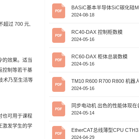
BASiC基本半导体SiC碳化硅M
2024-08-18
ET在逆变焊机中的应用
不超过
 700 
元
,
RC40-DAX 控制柜数模
2024-05-16
RC60-DAX 柜体总装数模
令的效果。适当
2024-05-16
返控制等若干基
技术乃至生活等
TM10 R600 R700 R800 机
2024-05-16
模
同步电动机 出色的性能体现在
2024-05-14
应用领域
时也可用于课程
正激发学生的学
EtherCAT总线薄型CPU CTH3系列
。
2024-04-29
选型手册