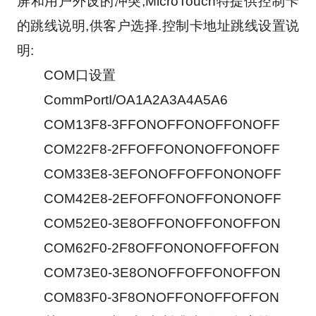
屏和用户外设的冲突,MicroTouch特提供控制卡
的跳线说明,供客户选择.控制卡地址跳线设置说
明:
　　COM口设置
　　CommPortI/OA1A2A3A4A5A6
　　COM13F8-3FFONOFFONOFFONOFF
　　COM22F8-2FFOFFONONOFFONOFF
　　COM33E8-3EFONOFFOFFONONOFF
　　COM42E8-2EFOFFONOFFONONOFF
　　COM52E0-3E8OFFONOFFONOFFON
　　COM62F0-2F8OFFONONOFFOFFON
　　COM73E0-3E8ONOFFOFFONOFFON
　　COM83F0-3F8ONOFFONOFFOFFON