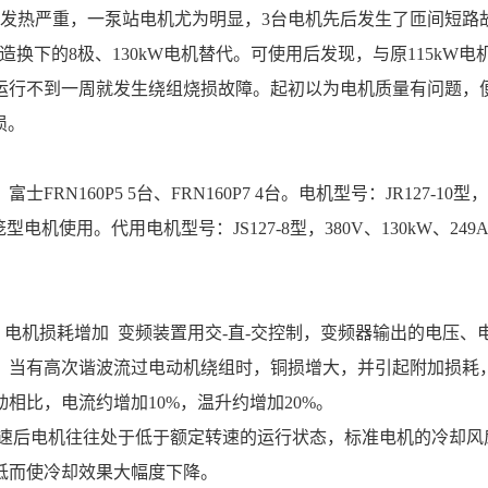
普遍发热严重，一泵站电机尤为明显，3台电机先后发生了匝间短路
造换下的8极、130kW电机替代。可使用后发现，与原115kW
行不到一周就发生绕组烧损故障。起初以为电机质量有问题，便又
。 
型电机使用。代用电机型号：JS127-8型，380V、130kW、249
，当有高次谐波流过电动机绕组时，铜损增大，并引起附加损耗
比，电流约增加10%，温升约增加20%。 
低而使冷却效果大幅度下降。 