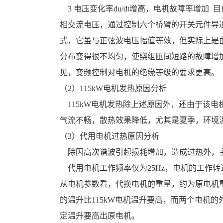
    3 电压变化率du/dt增高，电机故障率增加  目前市场上的变频器大部分是交-直-交变频器，其逆变部分是将直流电压转换为三
相交流电压，通过控制六个桥臂的开关元件导
式，它虽与正弦波电压幅值等效，但实际上是由
分布变得很不均匀，使绕组匝间短路的故障增
见，变频控制对电机的绝缘等级的要求更高。 
（2）115kW电机发热原因分析
    115kW电机发热除上述原因外，还由于该电机长期运行在粉尘含量较高的环境中，未定期清扫，造成定转子风道堵塞，致使
气流不畅，散热效果降低，尤其是夏季，环境
（3）代用电机过热原因分析
    除因高次谐波引起损耗增加，造成过热外
    代用电机工作频率仅为25Hz，电机的工作转速为额定转速的50%，这对于单靠自扇风冷的电机来说，散热条件恶化。另外，
从电机参数看，代换电机的重量，约为原电机重量
的温升比115kW电机温升要高，而两个电机
定温升要高出原电机。 