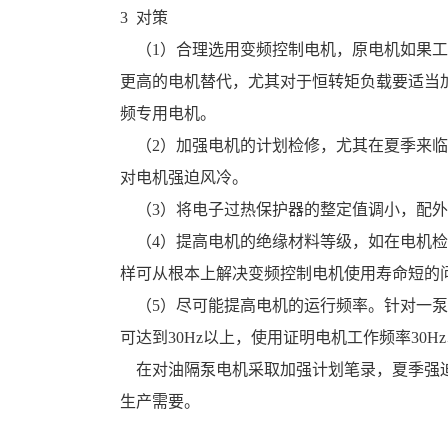
3  对策
    （1）合理选用变频控制电机，原电机如果工作频率达不到30Hz，在峰值电流不致引起过电流保护动作的情况下，可以极数
更高的电机替代，尤其对于恒转矩负载要适当
频专用电机。 
    （2）加强电机的计划检修，尤其在夏季来临前，要对定转子风道进行清扫，改善电机的散热条件。在夏季时应采用外加风机
对电机强迫风冷。 
    （3）将电子过热保护器的整定值调小，
    （4）提高电机的绝缘材料等级，如在电机检修时，将B级绝缘提高为F级绝缘，以提高匝间绝缘性能及绕组的耐热能力，这
样可从根本上解决变频控制电机使用寿命短的问
    （5）尽可能提高电机的运行频率。针对一泵站电机运行频率低的问题，将原传动皮带轮改为小皮带轮，通过计算其运行频率
可达到30Hz以上，使用证明电机工作频率30
    在对油隔泵电机采取加强计划笔录，夏季强迫风冷及提高运行频率等手段以后，基本上保证油隔泵电机的平稳运行，满足了
生产需要。 