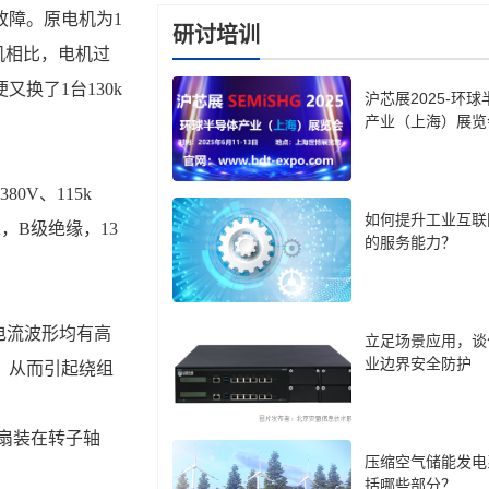
故障。原电机为1
研讨培训
电机相比，电机过
换了1台130k
沪芯展2025-环
产业（上海）展览
如何提升工业互联
A，B级绝缘，13
的服务能力？
立足场景应用，谈
业边界安全防护
，从而引起绕组
压缩空气储能发电
括哪些部分？