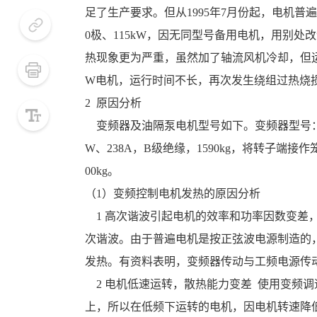
足了生产要求。但从1995年7月份起，电机
0极、115kW，因无同型号备用电机，用别处改
热现象更为严重，虽然加了轴流风机冷却，但运
W电机，运行时间不长，再次发生绕组过热烧损
小号
2  原因分析
默认
    变频器及油隔泵电机型号如下。变频器型号：富士FRN160P5 5台、FRN160P7 4台。电机型号：JR127-10型，380V、115k
W、238A，B级绝缘，1590kg，将转子端接作笼
大号
00kg。
（1）变频控制电机发热的原因分析
    1 高次谐波引起电机的效率和功率因数变差，电机损耗增加  变频装置用交-直-交控制，变频器输出的电压、电流波形均有高
次谐波。由于普遍电机是按正弦波电源制造的
发热。有资料表明，变频器传动与工频电源传动相
    2 电机低速运转，散热能力变差  使用变频调速后电机往往处于低于额定转速的运行状态，标准电机的冷却风扇装在转子轴
上，所以在低频下运转的电机，因电机转速降