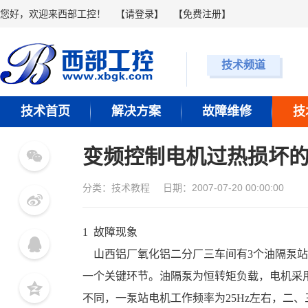
您好，欢迎来西部工控！
【
请登录
】 【
免费注册
】
技术频道
技术首页
解决方案
故障维修
技
变频控制电机过热损坏
分类：
技术教程
日期：2007-07-20 00:00:00
1  故障现象
    山西铝厂氧化铝二分厂三车间有3个油隔泵站，每个泵站3台喂料油隔泵，分别担负着2台熟料窖的供料任务，是生产流程中的
一个关键环节。油隔泵为恒转矩负载，电机采
不同，一泵站电机工作频率为25Hz左右，二、