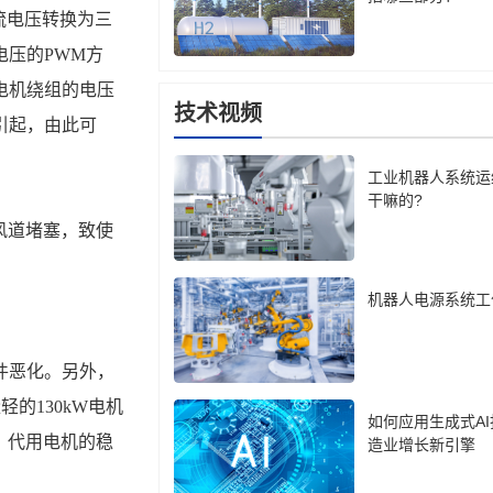
压的PWM方
电机绕组的电压
技术视频
引起，由此可
工业机器人系统运
干嘛的?
机器人电源系统工
的130kW电机
如何应用生成式A
，代用电机的稳
造业增长新引擎