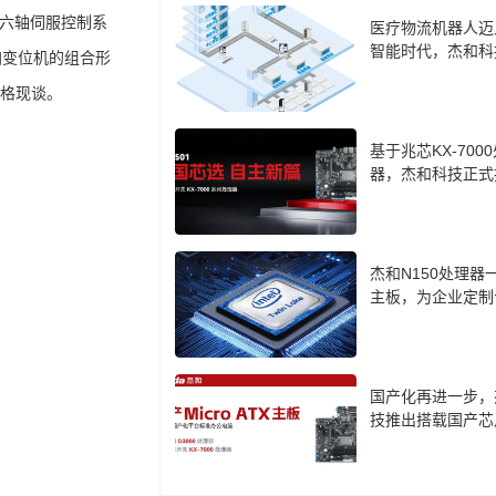
六轴伺服控制系
医疗物流机器人迈
智能时代，杰和科
加变位机的组合形
计算盒 LH85 成
格现谈。
基于兆芯KX-700
器，杰和科技正式
cro-ATX主板CB7-
杰和N150处理器
主板，为企业定制
口方案
国产化再进一步，
技推出搭载国产芯
板