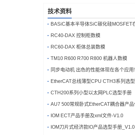
技术资料
BASiC基本半导体SiC碳化硅MOSFE
焊机中的应用
RC40-DAX 控制柜数模
RC60-DAX 柜体总装数模
TM10 R600 R700 R800 机器人数模
同步电动机 出色的性能体现在各个应用
EtherCAT总线薄型CPU CTH3
CTH200系列小型以太网PLC选型手册
AU7 500常规卧式EtherCAT耦合器产
手册及xm
IOM ECT产品手册及xm
l文件_V1.0
l文件-V1.0
IOM刀片式经济款IO产品选型手册_V1.0