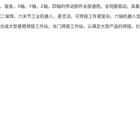
X
Y
Z
，钣金，
轴，
轴，
轴，四轴的传动部件全部通用。全伺服驱动，具备
配二保焊。六关节工业机器人，更灵活，可焊接工件更复杂。六轴机器人
合成大型悬臂焊接工作站，龙门焊接工作站，以满足大型产品的焊接。价