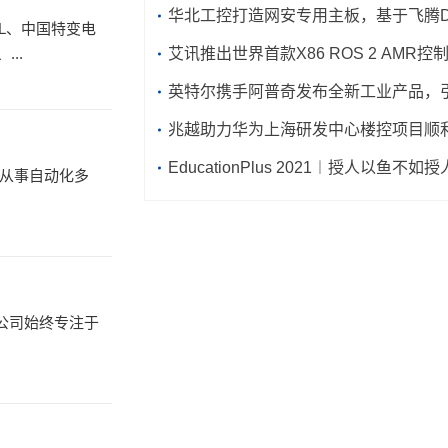
eBOX671B优化智能制造场域
华北工控打造网安专用主板，基于飞腾D2
OL、中国特变电
..
处理器的FWMB-7552
艾讯推出世界首款X86 ROS 2 AMR控
ROBOX500
英特尔携手阿普奇发布全新工业产品，
造业智能化转型升级
兆越助力华为上海研发中心楼控项目顺
（文末互动有礼~）
EducationPlus 2021︱授人以鱼不如
从事自动化多
公司始终专注于