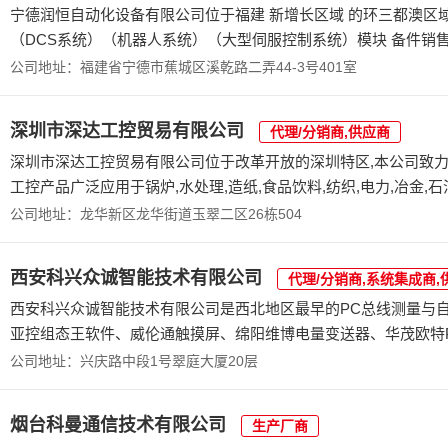
宁德润恒自动化设备有限公司位于福建 新增长区域 的环三都澳区
（DCS系统）（机器人系统）（大型伺服控制系统）模块 备件销售,公
公司地址：福建省宁德市蕉城区溪乾路二弄44-3号401室
深圳市深达工控贸易有限公司
代理/分销商,供应商
深圳市深达工控贸易有限公司位于改革开放的深圳特区,本公司致力
工控产品广泛应用于锅炉,水处理,造纸,食品饮料,纺织,电力,冶金,石油化
公司地址：龙华新区龙华街道玉翠二区26栋504
西安科兴众诚智能技术有限公司
代理/分销商,系统集成商,
西安科兴众诚智能技术有限公司是西北地区最早的PC总线测量与
亚控组态王软件、威伦通触摸屏、绵阳维博电量变送器、华茂欧特PLC
公司地址：兴庆路中段1号翠庭大厦20层
烟台科曼通信技术有限公司
生产厂商