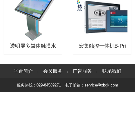
透明屏多媒体触摸水
宏集触控一体机B-Pri
晶讲台悬浮成像一体
mis DC
机全息纳米投影屏
平台简介
会员服务
广告服务
联系我们
|
|
|
服务热线：029-84589271 电子邮箱：service@xbgk.com