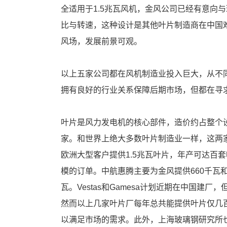
全适用于1.5兆瓦风机，金风公司已经有意向
比与转速，这种设计是其他叶片制造商在中国
风场，发展前景可观。
以上五家公司都在风机制造业投入巨大，从不
拥有良好的行业关系保障后期市场，但都在寻
叶片是风力发电机的核心部件，造价约占整个设
家。和世界上绝大多数叶片制造业一样，这两
欧洲大型客户提供1.5兆瓦叶片，年产可达百
模的订单。中航惠腾主要为金风提供660千瓦和7
瓦。Vestas和Gamesa计划近期在中国建
然而以上几家叶片厂每年总共能提供叶片仅几
以满足市场的需求。此外，上海玻璃钢研究所