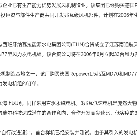
业已有生产能力优势发展风机制造业。该集团已经购买德国Fuhela
并投巨资与部件生产商共同开发兆瓦级风机部件，计划在2006年生产
西班牙纳瓦拉能源水电集团公司(EHN)合资成立了江苏南通航
HN77型风力发电机组。该合资公司将在2006年6月立起33台风
制造基地之一，该厂购买德国Repower1.5兆瓦MD70和MD
力发电机组的订单。
兆瓦海上风场，同样采用直驱永磁电机。3兆瓦低速电机是庞然大
与瑞尔科技达成潜在的合作意向，合作开发高尖速比、低实度的
机型，并自行改进设计，首台样机已经安装并测试。由于其引入的发电