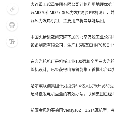
大连重工起重集团有限公司计划利用地理优势与企
瓦MD70和MD77 型风力发电机组整机设计，
瓦风力发电机组，主要用户将是华能集团。
小号
中国火箭运载研究院下属的北京万源工业公司与
默认
设备制造有限公司，生产1.5兆瓦EHN70和E
大号
东方汽轮机厂是机械工业100强和全国三大汽轮机
整机设计，已经获得山东鲁能集团首批七台风
哈尔滨联创集团计划投资6.4亿人民币开发3
是降低发电机重量的有效办法。联创集团已经
新疆金风购买德国Vensys62，1.2兆瓦