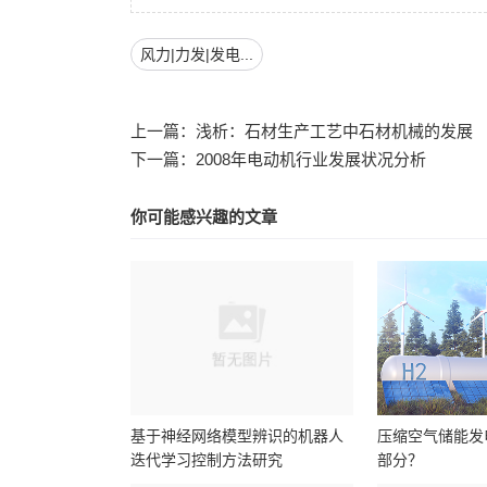
风力|力发|发电...
上一篇：
浅析：石材生产工艺中石材机械的发展
下一篇：
2008年电动机行业发展状况分析
你可能感兴趣的文章
基于神经网络模型辨识的机器人
压缩空气储能发
迭代学习控制方法研究
部分？