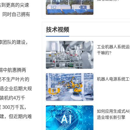
达到更高的尖速
，同时自己拥有
技术视频
障团队的建设，
工业机器人系统运
干嘛的?
无锡中航惠腾两
机器人电源系统工
己不生产叶片的
制造企业后期大规
片装机约4万千
 300万千瓦，
如何应用生成式A
建，但近期内难
造业增长新引擎