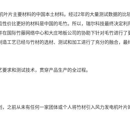
电机叶片主要材料的中国本土材料。经过2年的大量测试数据的比
且性价比更好的材料是中国的毛竹。所以，瑞尔科技最终决定利
并在国际竹藤网络中心和大庄地板公司的协助下针对毛竹进行了
制造工艺已经与竹材的选材、测试和加工进行了充分的融合，最
艺要求和测试技术，贯穿产品生产的全过程。
创，之前从未有任何一家团体或个人将竹材引入风力发电机叶片