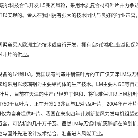
与瑞尔科技合作开发1.5兆瓦风轮，采用木质复合材料叶片并力争
难以实现的。金风在我国拥有强大的技术团队与良好的行业声誉
同渠道买入欧洲主流技术或自行开发，拥有良好的制造业基础保
求叶片的供应。
备的1/4到1/3。我国现有制造并销售叶片的工厂仅天津LM与
家均采用以玻璃钢为主要结构体的生产技术。LM主要为GE等自
套叶片，目前在天津的生产已经趋于饱和，将很难保证以上风机
50千瓦叶片，正在开发1.3兆瓦与1.5兆瓦叶片，2004年产叶
厂，但仅为自身提供叶片。我国在未来四年计划新装风力发电机组超过
百套，可装机约几十万千瓦。虽然LM与无锡中航惠腾都在筹划扩
也与国外先进设计技术结合，准备进入风能工业。