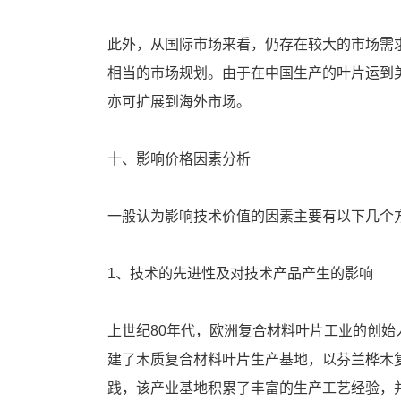
此外，从国际市场来看，仍存在较大的市场需
相当的市场规划。由于在中国生产的叶片运到
亦可扩展到海外市场。
十、影响价格因素分析
一般认为影响技术价值的因素主要有以下几个
1、技术的先进性及对技术产品产生的影响
上世纪80年代，欧洲复合材料叶片工业的创始人
建了木质复合材料叶片生产基地，以芬兰桦木
践，该产业基地积累了丰富的生产工艺经验，