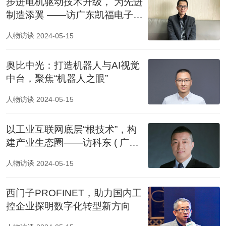
步进电机驱动技术升级， 为先进
制造添翼 ——访广东凯福电子科
技有限公司研发总监 黄忠报
人物访谈
2024-05-15
奥比中光：打造机器人与AI视觉
中台，聚焦“机器人之眼”
人物访谈
2024-05-15
以工业互联网底层“根技术”，构
建产业生态圈——访科东 ( 广
州 ) 软件科技有限公司总经理 张
人物访谈
2024-05-15
学兵
西门子PROFINET，助力国内工
控企业探明数字化转型新方向