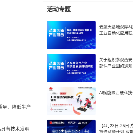
活动专题
去航天基地观摩&
工业自动化应用联
关于组织参观西安
部件产业园的通知
AI赋能陕西硬科技
质量、降低生产
【4月23日-25日
品具有技术发明
智造赋能计划·成