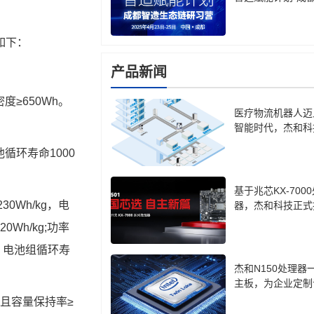
生态链研习营
如下：
产品新闻
度≥650Wh。
医疗物流机器人迈
智能时代，杰和科
计算盒 LH85 成
循环寿命1000
基于兆芯KX-700
Wh/kg，电
器，杰和科技正式
cro-ATX主板CB7-
Wh/kg;功率
%，电池组循环寿
杰和N150处理器
主板，为企业定制
口方案
次且容量保持率≥