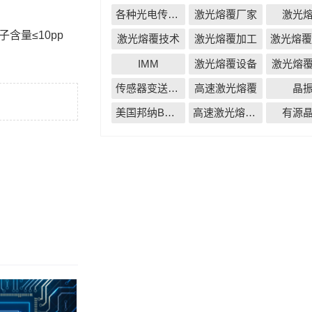
各种光电传感器
激光熔覆厂家
激光
含量≤10pp
激光熔覆技术
激光熔覆加工
IMM
激光熔覆设备
激光熔
传感器变送器仪表无线配套解决方案
高速激光熔覆
晶
美国邦纳BANNER
高速激光熔覆厂家
有源