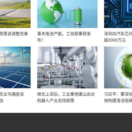
政策该调整完善
事关电池产能，工信部重磅发
深圳向汽车芯
布！
超3000万元
民企沟通座谈
继北上深后，工业重地唐山出台
习近平：要深化
加
机器人产业支持政策
快构建清洁低