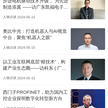
步进电机驱动技术升级， 为先进
制造添翼 ——访广东凯福电子科
技有限公司研发总监 黄忠报
人物访谈
2024-05-15
奥比中光：打造机器人与AI视觉
中台，聚焦“机器人之眼”
人物访谈
2024-05-15
以工业互联网底层“根技术”，构
建产业生态圈——访科东 ( 广
州 ) 软件科技有限公司总经理 张
人物访谈
2024-05-15
学兵
西门子PROFINET，助力国内工
控企业探明数字化转型新方向